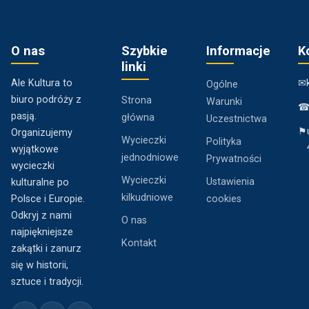
O nas
Szybkie
Informacje
K
linki
Ale Kultura to
✉
Ogólne
biuro podróży z
Strona
Warunki
pasją.
główna
Uczestnictwa
⚑
Organizujemy
Wycieczki
Polityka
wyjątkowe
jednodniowe
Prywatności
wycieczki
Wycieczki
Ustawienia
kulturalne po
kilkudniowe
Polsce i Europie.
cookies
Odkryj z nami
O nas
najpiękniejsze
Kontakt
zakątki i zanurz
się w historii,
sztuce i tradycji.