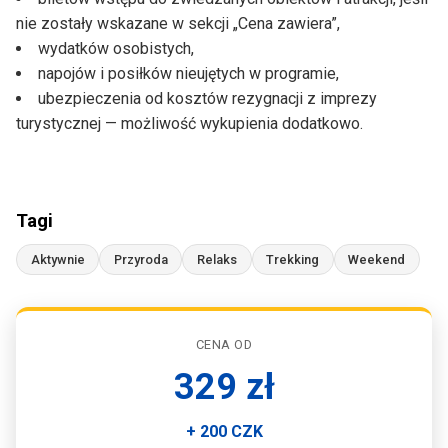
dzikich części czeskiego skalnego miasta.
nie zostały wskazane w sekcji „Cena zawiera”,
wydatków osobistych,
Po zakończeniu zwiedzania czas wolny na odpoczynek,
napojów i posiłków nieujętych w programie,
obiad, kawę lub zakup pamiątek.
ubezpieczenia od kosztów rezygnacji z imprezy
turystycznej — możliwość wykupienia dodatkowo.
W godzinach wieczornych wyjazd w drogę powrotną do
Polski.
Powrót na miejsca zbiórek planowany jest w godzinach
nocnych.
Tagi
Aktywnie
Przyroda
Relaks
Trekking
Weekend
CENA OD
329 zł
+ 200 CZK