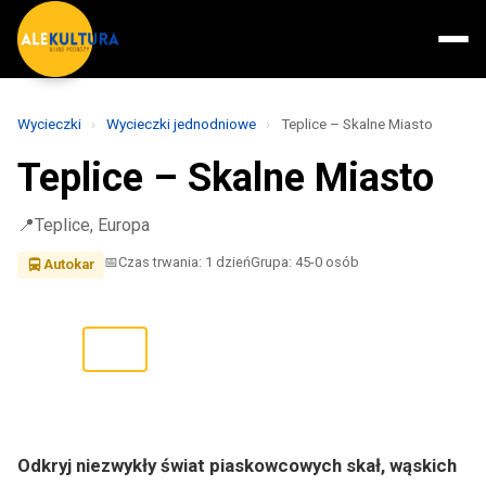
Wycieczki
›
Wycieczki jednodniowe
›
Teplice – Skalne Miasto
Teplice – Skalne Miasto
Teplice, Europa
Czas trwania: 1 dzień
Grupa: 45-0 osób
Autokar
2
/ 7
❮
❯
Odkryj niezwykły świat piaskowcowych skał, wąskich