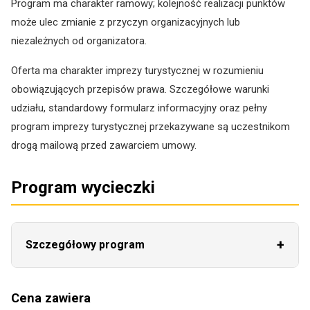
Program ma charakter ramowy; kolejność realizacji punktów
może ulec zmianie z przyczyn organizacyjnych lub
niezależnych od organizatora.
Oferta ma charakter imprezy turystycznej w rozumieniu
obowiązujących przepisów prawa. Szczegółowe warunki
udziału, standardowy formularz informacyjny oraz pełny
program imprezy turystycznej przekazywane są uczestnikom
drogą mailową przed zawarciem umowy.
Program wycieczki
+
Szczegółowy program
Dzień 1:
Wyjazd autokarem i przejazd do Austrii.
Zwiedzanie opactwa Klosterneuburg, obejmujące
Cena zawiera