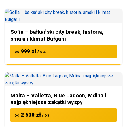
Sofia – bałkański city break, historia,
smaki i klimat Bułgarii
999 zł
od
/ os.
Malta – Valletta, Blue Lagoon, Mdina i
najpiękniejsze zakątki wyspy
2 600 zł
od
/ os.