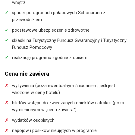
wnętrz
kobiet". Trasa obejmuje między innymi Ringstraße, okolice
Uniwersytetu Wiedeńskiego, mniej znane zakątki starówki,
spacer po ogrodach pałacowych Schönbrunn z
przewodnikiem
miejsca związane z kobietami świata sztuki, muzyki i
nauki, Hofburg, Graben, Kohlmarkt oraz wybrane obiekty
podstawowe ubezpieczenie zdrowotne
sakralne i historyczne. Po zakończeniu programu wyjazd w
składki na Turystyczny Fundusz Gwarancyjny i Turystyczny
drogę powrotną do Polski.
Fundusz Pomocowy
realizację programu zgodnie z opisem
Cena nie zawiera
wyżywienia (poza ewentualnym śniadaniem, jeśli jest
wliczone w cenę hotelu)
biletów wstępu do zwiedzanych obiektów i atrakcji (poza
wymienionymi w „cena zawiera")
wydatków osobistych
napojów i posiłków nieujętych w programie