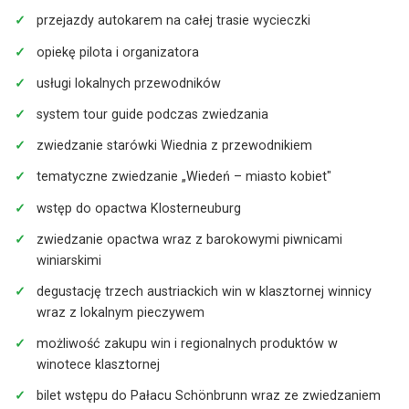
historyczne części klasztoru, barokowe piwnice winiarskie,
przejazdy autokarem na całej trasie wycieczki
dawne warsztaty bednarskie oraz słynną Beczkę Tysiąca
Wiader. W trakcie wizyty degustacja trzech lokalnych win
opiekę pilota i organizatora
oraz regionalnego pieczywa. Następnie przejazd do
usługi lokalnych przewodników
centrum Wiednia i czas wolny na obiad. Po przerwie
rozpoczęcie zwiedzania starówki Wiednia z
system tour guide podczas zwiedzania
przewodnikiem. Spacer obejmuje okolice katedry św.
zwiedzanie starówki Wiednia z przewodnikiem
Szczepana, główne place i ulice historycznego centrum
tematyczne zwiedzanie „Wiedeń – miasto kobiet"
oraz wprowadzenie do dziejów Wiednia i dynastii
Habsburgów. Po zakończeniu zwiedzania przejazd do
wstęp do opactwa Klosterneuburg
hotelu, zakwaterowanie i czas wolny. Dla chętnych
zwiedzanie opactwa wraz z barokowymi piwnicami
możliwość wieczornego przejazdu do centrum miasta.
winiarskimi
Dzień 2:
Zwiedzanie Pałacu Schönbrunn. Program
degustację trzech austriackich win w klasztornej winnicy
obejmuje indywidualne zwiedzanie wnętrz pałacu z
wraz z lokalnym pieczywem
audioprzewodnikiem oraz spacer po ogrodach pałacowych
możliwość zakupu win i regionalnych produktów w
z lokalnym przewodnikiem. Po zakończeniu zwiedzania
winotece klasztornej
czas wolny w centrum Wiednia na obiad. Następnie
bilet wstępu do Pałacu Schönbrunn wraz ze zwiedzaniem
realizacja tematycznego spaceru „Wiedeń – miasto