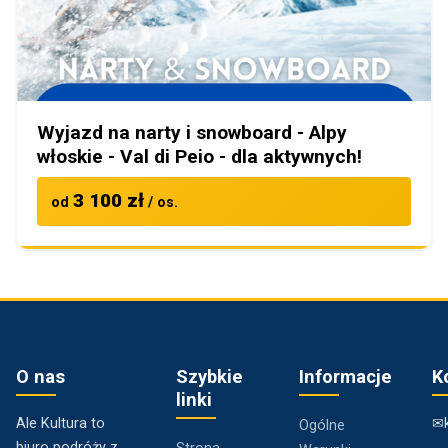
Wyjazd na narty i snowboard - Alpy
włoskie - Val di Peio - dla aktywnych!
3 100 zł
od
/ os.
O nas
Szybkie
Informacje
K
linki
Ale Kultura to
✉
Ogólne
biuro podróży z